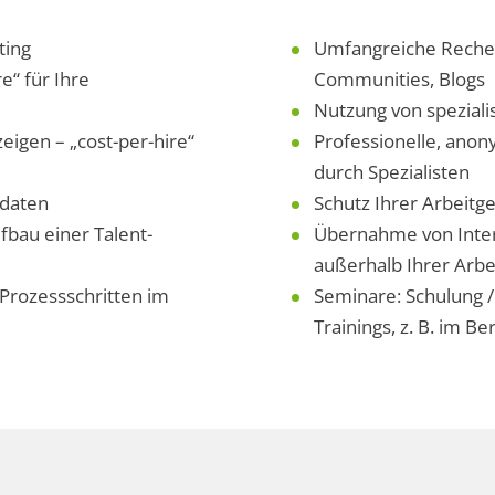
ting
Umfangreiche Recher
e“ für Ihre
Communities, Blogs
Nutzung von speziali
eigen – „cost-per-hire“
Professionelle, ano
durch Spezialisten
idaten
Schutz Ihrer Arbeitg
ufbau einer Talent-
Übernahme von Inter
außerhalb Ihrer Arbe
Prozessschritten im
Seminare: Schulung /
Trainings, z. B. im Be